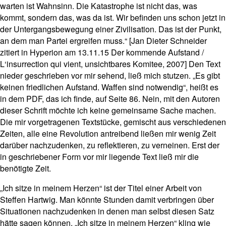
warten ist Wahnsinn. Die Katastrophe ist nicht das, was
kommt, sondern das, was da ist. Wir befinden uns schon jetzt in
der Untergangsbewegung einer Zivilisation. Das ist der Punkt,
an dem man Partei ergreifen muss.“ [Jan Dieter Schneider
zitiert in Hyperion am 13.11.15 Der kommende Aufstand /
L‘insurrection qui vient, unsichtbares Komitee, 2007] Den Text
nieder geschrieben vor mir sehend, ließ mich stutzen. „Es gibt
keinen friedlichen Aufstand. Waffen sind notwendig“, heißt es
in dem PDF, das ich finde, auf Seite 86. Nein, mit den Autoren
dieser Schrift möchte ich keine gemeinsame Sache machen.
Die mir vorgetragenen Textstücke, gemischt aus verschiedenen
Zeiten, alle eine Revolution antreibend ließen mir wenig Zeit
darüber nachzudenken, zu reflektieren, zu verneinen. Erst der
in geschriebener Form vor mir liegende Text ließ mir die
benötigte Zeit.
„Ich sitze in meinem Herzen“ ist der Titel einer Arbeit von
Steffen Hartwig. Man könnte Stunden damit verbringen über
Situationen nachzudenken in denen man selbst diesen Satz
hätte sagen können. „Ich sitze in meinem Herzen“ kling wie