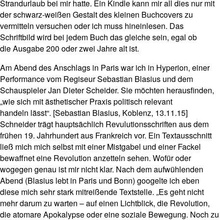
Strandurlaub bei mir hatte. Ein Kindle kann mir all dies nur mit
der schwarz-weißen Gestalt des kleinen Buchcovers zu
vermitteln versuchen oder ich muss hineinlesen. Das
Schriftbild wird bei jedem Buch das gleiche sein, egal ob
die Ausgabe 200 oder zwei Jahre alt ist.
Am Abend des Anschlags in Paris war ich in Hyperion, einer
Performance vom Regiseur Sebastian Blasius und dem
Schauspieler Jan Dieter Scheider. Sie möchten herausfinden,
„wie sich mit ästhetischer Praxis politisch relevant
handeln lässt“. [Sebastian Blasius, Koblenz, 13.11.15]
Schneider trägt hauptsächlich Revulutionsschriften aus dem
frühen 19. Jahrhundert aus Frankreich vor. Ein Textausschnitt
ließ mich mich selbst mit einer Mistgabel und einer Fackel
bewaffnet eine Revolution anzetteln sehen. Wofür oder
wogegen genau ist mir nicht klar. Nach dem aufwühlenden
Abend (Blasius lebt in Paris und Bonn) googelte ich eben
diese mich sehr stark mitreißende Textstelle. „Es geht nicht
mehr darum zu warten – auf einen Lichtblick, die Revolution,
die atomare Apokalypse oder eine soziale Bewegung. Noch zu