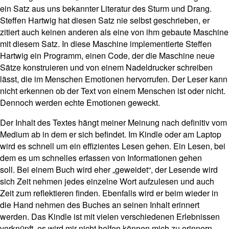
ein Satz aus uns bekannter Literatur des Sturm und Drang.
Steffen Hartwig hat diesen Satz nie selbst geschrieben, er
zitiert auch keinen anderen als eine von ihm gebaute Maschine
mit diesem Satz. In diese Maschine implementierte Steffen
Hartwig ein Programm, einen Code, der die Maschine neue
Sätze konstruieren und von einem Nadeldrucker schreiben
lässt, die im Menschen Emotionen hervorrufen. Der Leser kann
nicht erkennen ob der Text von einem Menschen ist oder nicht.
Dennoch werden echte Emotionen geweckt.
Der Inhalt des Textes hängt meiner Meinung nach definitiv vom
Medium ab in dem er sich befindet. Im Kindle oder am Laptop
wird es schnell um ein effizientes Lesen gehen. Ein Lesen, bei
dem es um schnelles erfassen von Informationen gehen
soll. Bei einem Buch wird eher „geweidet“, der Lesende wird
sich Zeit nehmen jedes einzelne Wort aufzulesen und auch
Zeit zum reflektieren finden. Ebenfalls wird er beim wieder in
die Hand nehmen des Buches an seinen Inhalt erinnert
werden. Das Kindle ist mit vielen verschiedenen Erlebnissen
verknüpft, es wird mir nicht helfen können mich zu erinnern.